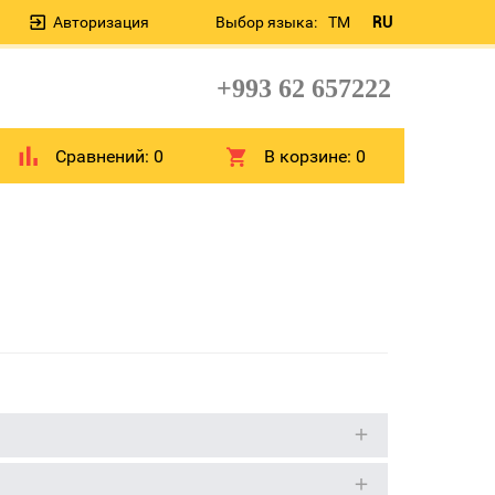
Авторизация
Выбор языка:
TM
RU
+993 62 657222
Сравнений:
0
В корзине:
0