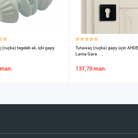
(ruçka) tegelek ak, içki gapy
Tutawaç (ruçka) gapy üçin AHD
Lama Gara
 man.
137,70 man.