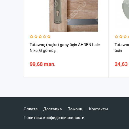
Tutawaç (ruçka) gapy üçin AHDEN Lale
Tutawaç 
Nikel G görnüş
üçin
99,68 man.
24,63
Оплата
Доставка
Помощь
Контакты
Политика конфиденциальности