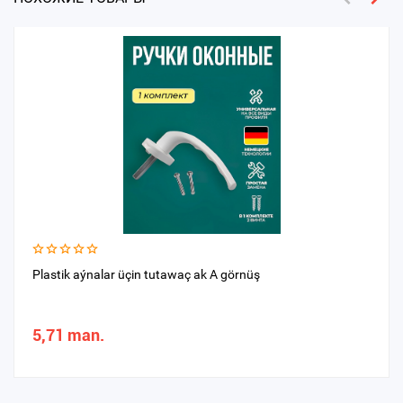
Plastik aýnalar üçin tutawaç ak A görnüş
5,71 man.