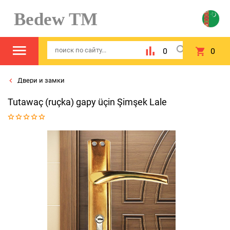
Bedew TM
0
0
Двери и замки
Tutawaç (ruçka) gapy üçin Şimşek Lale