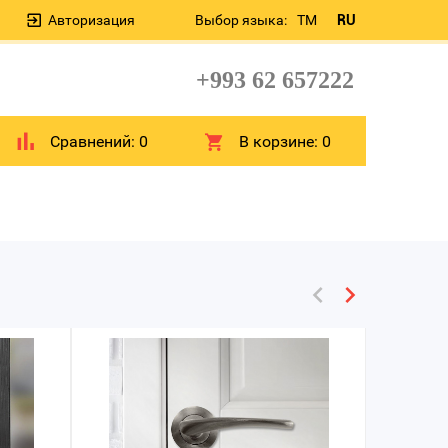
Авторизация
Выбор языка:
TM
RU
+993 62 657222
Сравнений:
0
В корзине:
0