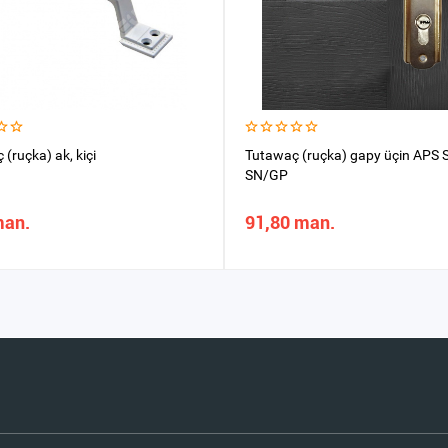
(ruçka) ak, kiçi
Tutawaç (ruçka) gapy üçin APS 
SN/GP
man.
91,80 man.