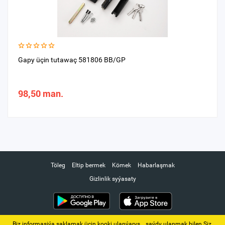
Gapy üçin tutawaç 581806 BB/GP
98,50 man.
Töleg
Eltip bermek
Kömek
Habarlaşmak
Gizlinlik syýasaty
Biz informasiýa saklamak üçin kooki ulanýarys. ‚ saýdy ulanmak bilen Siz