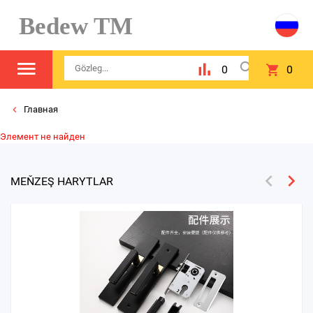
Bedew TM
0
0
Главная
Элемент не найден
MEŇZEŞ HARYTLAR