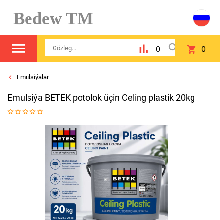
Bedew TM
0
0
Emulsiýalar
Emulsiýa BETEK potolok üçin Celing plastik 20kg