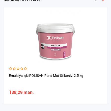
Emulsiýa içki POLISAN Perla Mat Silikonly: 2.5 kg
138,29 man.