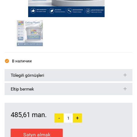
В наличии
Tölegiň görnüşleri
Eltip bermek
485,61 man.
-
+
Satyn almak