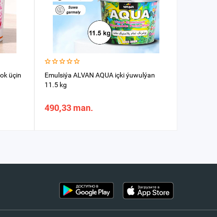
ok üçin
Emulsiýa ALVAN AQUA içki ýuwulýan
Emulsiýa i
11.5 kg
490,33 man.
399,91