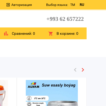
Авторизация
Выбор языка:
TM
RU
+993 62 657222
Сравнений:
0
В корзине:
0