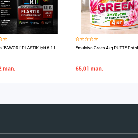
a "FAWORI" PLASTIK içki 6.1 L
Emulsiya Green 4kg PUTTE Potol
2 man.
65,01 man.