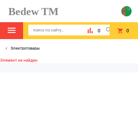
Bedew TM
0
0
Электротовары
Элемент не найден