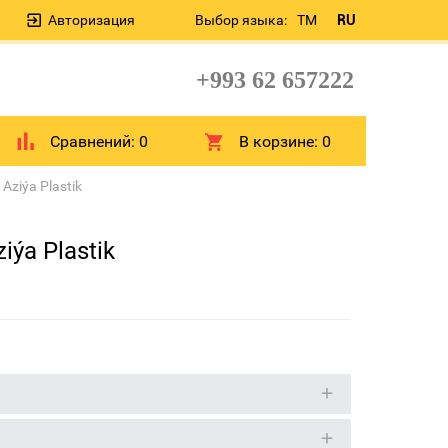
Авторизация
Выбор языка:
TM
RU
+993 62 657222
Сравнений:
0
В корзине:
0
ziýa Plastik
ýa Plastik