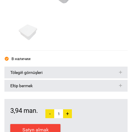
В наличии
Tölegiň görnüşleri
Eltip bermek
3,94 man.
-
+
Satyn almak