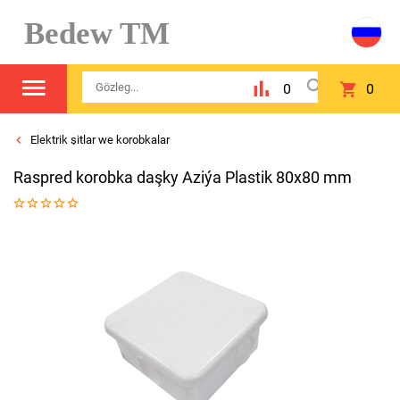
Bedew TM
0
0
Elektrik şitlar we korobkalar
Raspred korobka daşky Aziýa Plastik 80x80 mm