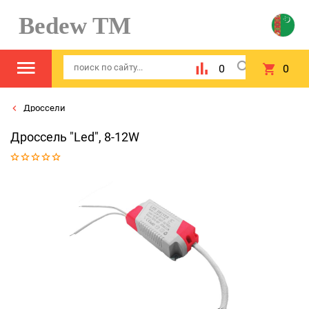
Bedew TM
0
0
Дроссели
Дроссель "Led", 8-12W