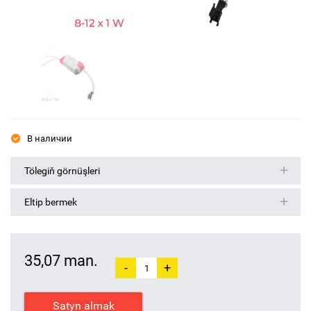
В наличии
Tölegiň görnüşleri
Eltip bermek
35,07 man.
-
+
Satyn almak