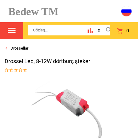
Bedew TM
0
0
Drossellar
Drossel Led, 8-12W dörtburç şteker