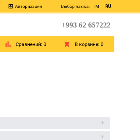
Авторизация
Выбор языка:
TM
RU
+993 62 657222
Сравнений:
0
В корзине:
0