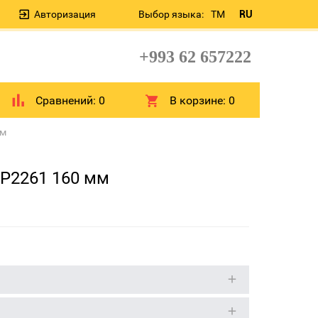
Авторизация
Выбор языка:
TM
RU
+993 62 657222
Сравнений:
0
В корзине:
0
мм
IP2261 160 мм