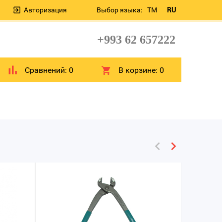
Авторизация
Выбор языка:
TM
RU
+993 62 657222
Сравнений:
0
В корзине:
0