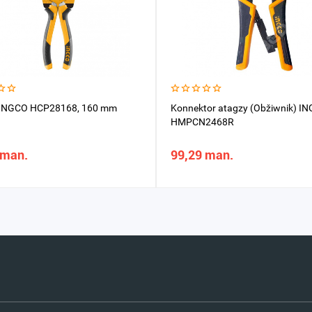
 INGCO HCP28168, 160 mm
Konnektor atagzy (Obžiwnik) I
HMPCN2468R
 man.
99,29 man.