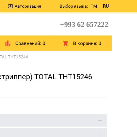
Авторизация
Выбор языка:
TM
RU
+993 62 657222
Сравнений:
0
В корзине:
0
OTAL THT15246
стриппер) TOTAL THT15246