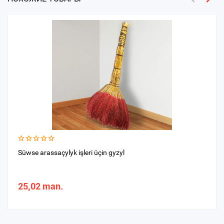
Süwse arassaçylyk işleri üçin gyzyl
25,02 man.