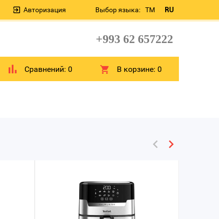
Авторизация
Выбор языка:
TM
RU
+993 62 657222
Сравнений:
0
В корзине:
0