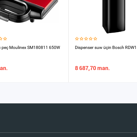
ç peç Moulinex SM180811 650W
Dispenser suw üçin Bosch RDW
an.
8 687,70 man.