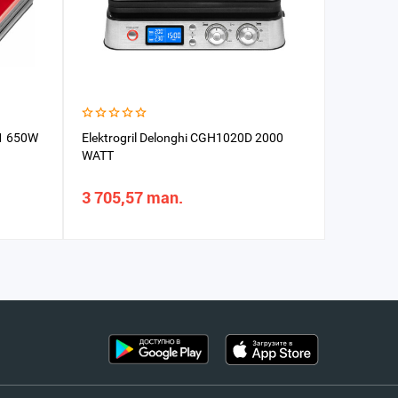
1 650W
Elektrogril Delonghi CGH1020D 2000
Blender 
WATT
3 705,57 man.
1 538,