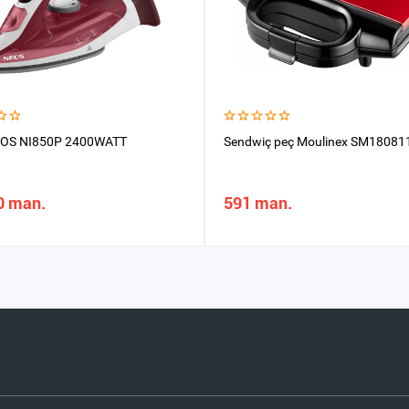
EOS NI850P 2400WATT
Sendwiç peç Moulinex SM18081
0 man.
591 man.