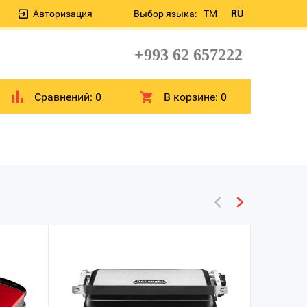
Авторизация
Выбор языка:
TM
RU
+993 62 657222
Сравнений:
0
В корзине:
0