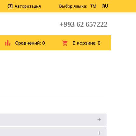
Авторизация
Выбор языка:
TM
RU
+993 62 657222
Сравнений:
0
В корзине:
0