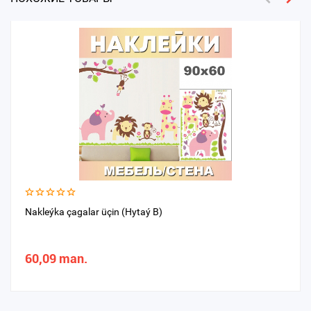
Nakleýka çagalar üçin (Hytaý B)
60,09 man.