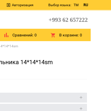
Авторизация
Выбор языка:
TM
RU
+993 62 657222
Сравнений:
0
В корзине:
0
14*14*14sm
льника 14*14*14sm