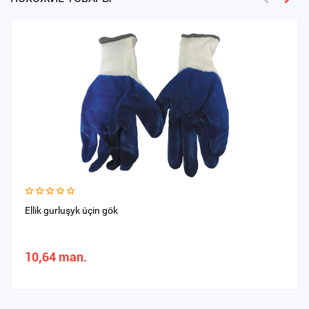
Ellik gurluşyk üçin gök
10,64 man.