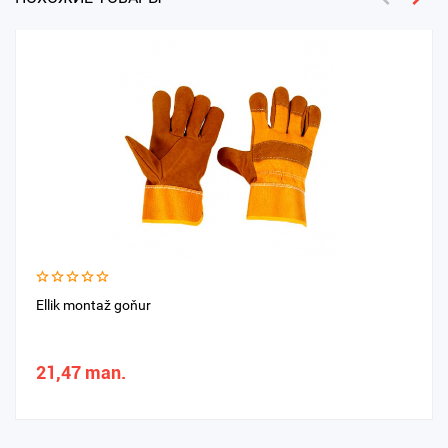
Ellik montaž goňur
21,47 man.