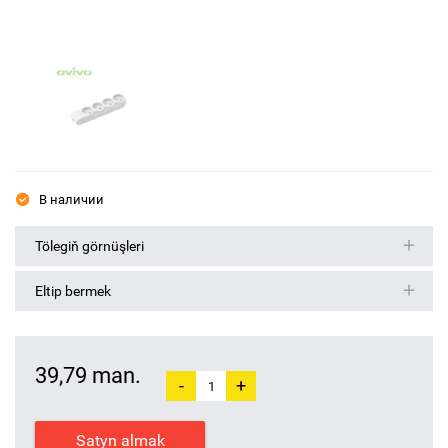
В наличии
Tölegiň görnüşleri
Eltip bermek
39,79 man.
-
+
Satyn almak