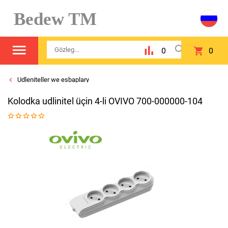
Bedew TM
0
0
Udleniteller we esbaplary
Kolodka udlinitel üçin 4-li OVIVO 700-000000-104