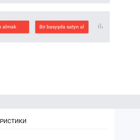
n almak
Bir basyşda satyn al
ЕРИСТИКИ