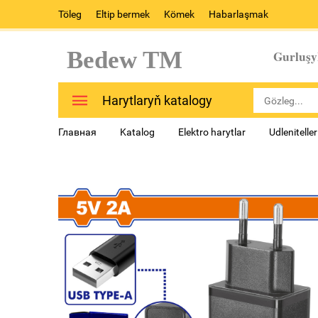
Töleg
Eltip bermek
Kömek
Habarlaşmak
Bedew TM
Gurluşy
Harytlaryň katalogy
Главная
Katalog
Elektro harytlar
Udlenitelle