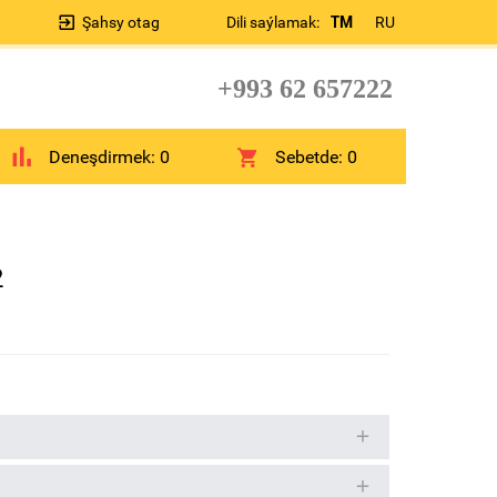
Şahsy otag
Dili saýlamak:
TM
RU
+993 62 657222
Deneşdirmek:
0
Sebetde:
0
2