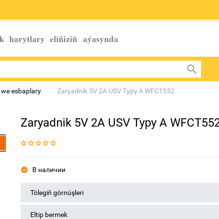
k harytlary eliňiziň
aýasynda
r we esbaplary
Zaryadnik 5V 2A USV Typy A WFCT552
Zaryadnik 5V 2A USV Typy A WFCT55
В наличии
Tölegiň görnüşleri
Eltip bermek