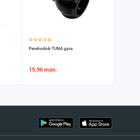
Perehodnik TUNA gara
Adapter 
15,96 man.
20,09 