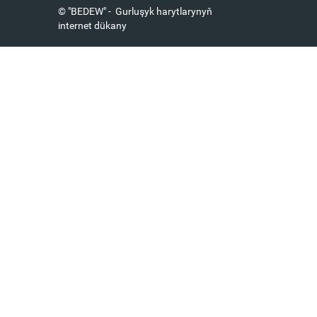
© "BEDEW" - Gurluşyk harytlarynyň
internet dükany