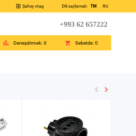
Şahsy otag
Dili saýlamak:
TM
RU
+993 62 657222
Deneşdirmek:
0
Sebetde:
0