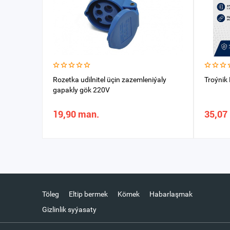
Rozetka udilnitel üçin zazemleniýaly
Troýnik 
gapakly gök 220V
19,90 man.
35,07
Töleg
Eltip bermek
Kömek
Habarlaşmak
Gizlinlik syýasaty