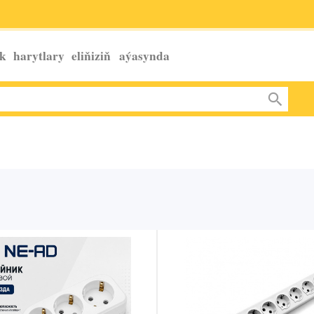
k harytlary eliňiziň
aýasynda