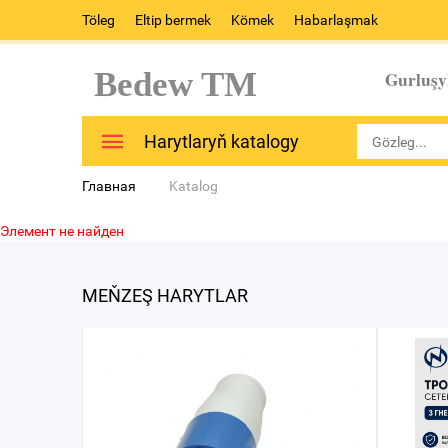
Töleg
Eltip bermek
Kömek
Habarlaşmak
Bedew TM
Gurluşy
Harytlaryň katalogy
Главная
Katalog
Элемент не найден
MEŇZEŞ HARYTLAR