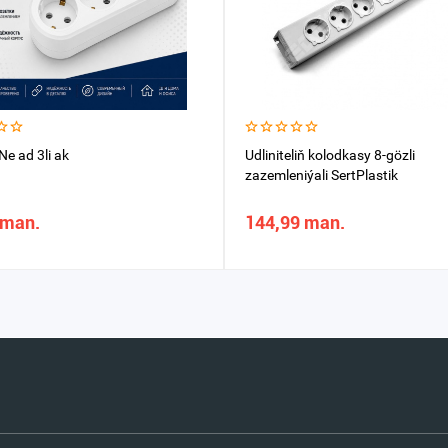
Ne ad 3li ak
Udliniteliň kolodkasy 8-gözli
zazemleniýali SertPlastik
 man.
144,99 man.