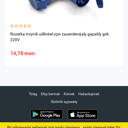
Rozetka troýnik udlinitel üçin zazemleniýaly gapakly gök
220V
14,78 man.
Töleg
Eltip bermek
Kömek
Habarlaşmak
Gizlinlik syýasaty
Biz informasiýa saklamak üçin kooki ulanýarys. ‚ saýdy ulanmak bilen Siz