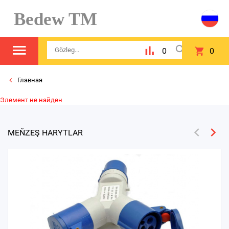
Bedew TM
0
0
Главная
Элемент не найден
MEŇZEŞ HARYTLAR