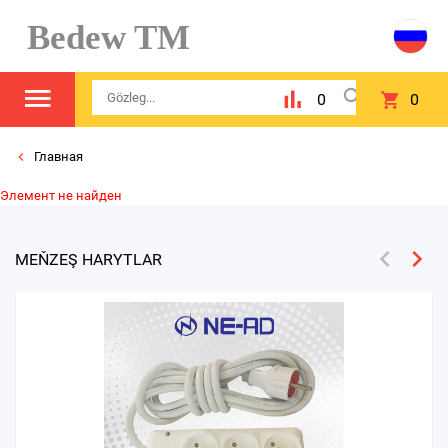
Bedew TM
0
0
Главная
Элемент не найден
MEŇZEŞ HARYTLAR