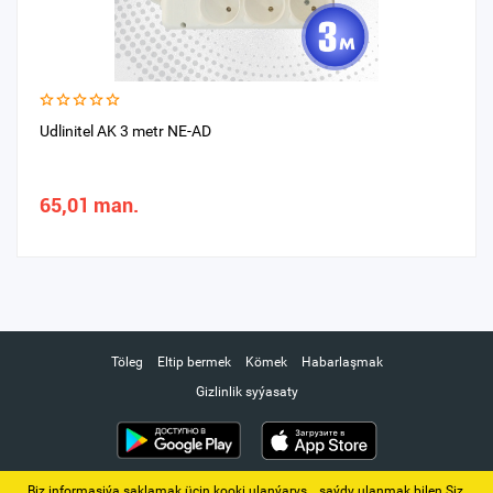
Udlinitel AK 3 metr NE-AD
65,01 man.
Töleg
Eltip bermek
Kömek
Habarlaşmak
Gizlinlik syýasaty
Biz informasiýa saklamak üçin kooki ulanýarys. ‚ saýdy ulanmak bilen Siz