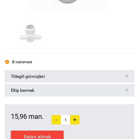
В наличии
Tölegiň görnüşleri
Eltip bermek
15,96 man.
-
+
Satyn almak