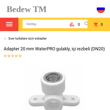
Bedew TM
0
0
Suw turbalary üçin esbaplar
Adapter 20 mm WaterPRO gulakly, içi rezbeli (DN20)