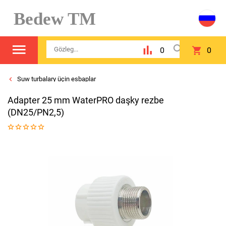
Bedew TM
0
0
Suw turbalary üçin esbaplar
Adaptеr 25 mm WaterPRO daşky rezbe
(DN25/PN2,5)