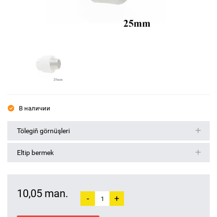
В наличии
Tölegiň görnüşleri
Eltip bermek
10,05 man.
-
+