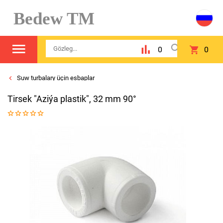
Bedew TM
0
0
Suw turbalary üçin esbaplar
Tirsek "Aziýa plastik", 32 mm 90°