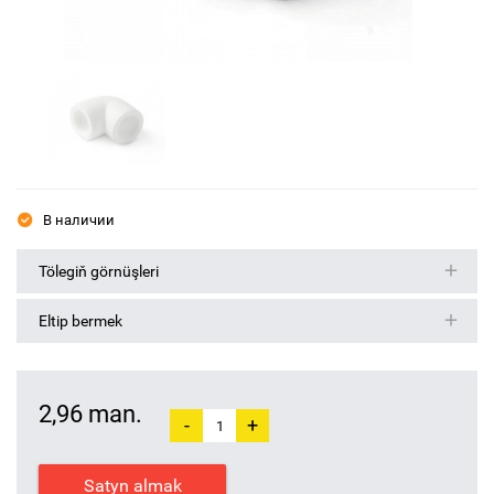
В наличии
Tölegiň görnüşleri
Eltip bermek
2,96 man.
-
+
Satyn almak