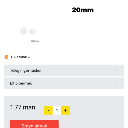
В наличии
Tölegiň görnüşleri
Eltip bermek
1,77 man.
-
+
Satyn almak