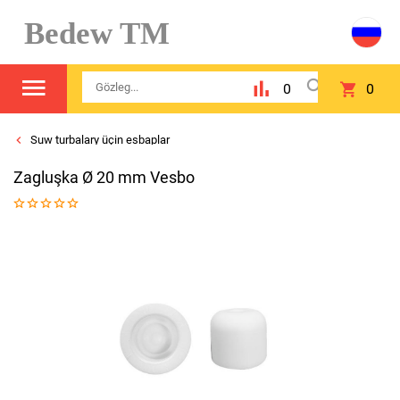
Bedew TM
0
0
Suw turbalary üçin esbaplar
Zagluşka Ø 20 mm Vesbo