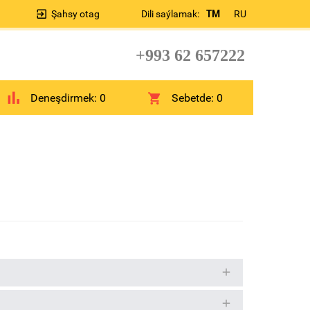
Şahsy otag
Dili saýlamak:
TM
RU
+993 62 657222
Deneşdirmek:
0
Sebetde:
0