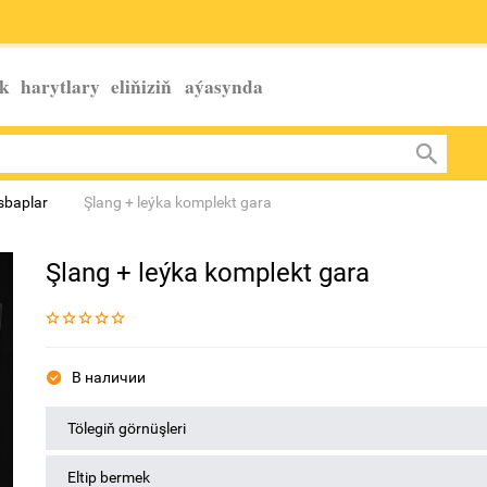
k harytlary eliňiziň
aýasynda
esbaplar
Şlang + leýka komplekt gara
Şlang + leýka komplekt gara
В наличии
Tölegiň görnüşleri
Eltip bermek