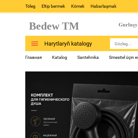
Töleg
Eltip bermek
Kömek
Habarlaşmak
Bedew TM
Gurluşy
Harytlaryň katalogy
Главная
Katalog
Santehnika
Smesitel üçin 