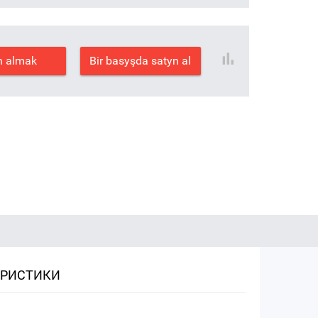
n almak
Bir basyşda satyn al
ЕРИСТИКИ