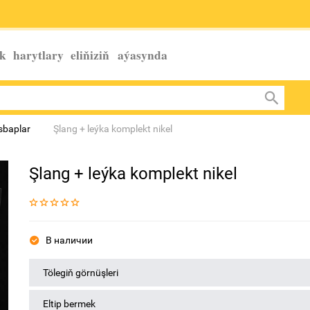
k harytlary eliňiziň
aýasynda
esbaplar
Şlang + leýka komplekt nikel
Şlang + leýka komplekt nikel
В наличии
Tölegiň görnüşleri
Eltip bermek