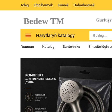
Töleg
Eltip bermek
Kömek
Habarlaşmak
Bedew TM
Gurluşy
Harytlaryň katalogy
Главная
Katalog
Santehnika
Smesitel üçin 