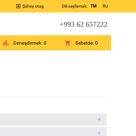
Şahsy otag
Dili saýlamak:
TM
RU
+993 62 657222
Deneşdirmek:
0
Sebetde:
0