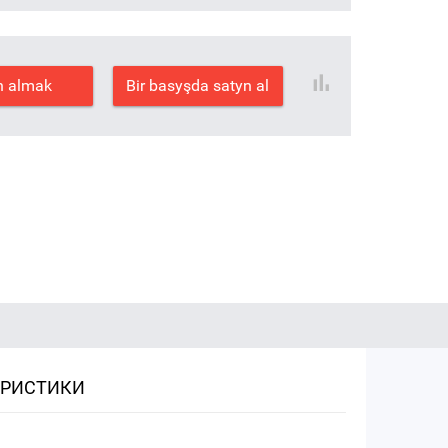
n almak
Bir basyşda satyn al
ЕРИСТИКИ