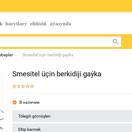
k harytlary eliňiziň
aýasynda
esbaplar
Smesitel üçin berkidiji gaýka
Smesitel üçin berkidiji gaýka
В наличии
Tölegiň görnüşleri
Eltip bermek