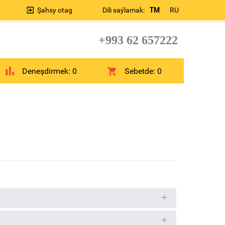
Şahsy otag
Dili saýlamak:
TM
RU
+993 62 657222
Deneşdirmek:
0
Sebetde:
0