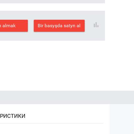
n almak
Bir basyşda satyn al
ЕРИСТИКИ