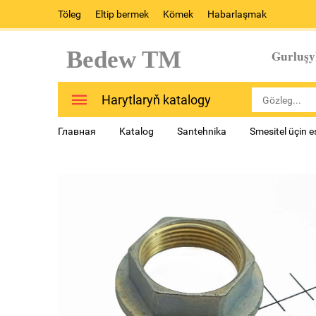
Töleg
Eltip bermek
Kömek
Habarlaşmak
Bedew TM
Gurluşy
Harytlaryň katalogy
Главная
Katalog
Santehnika
Smesitel üçin 