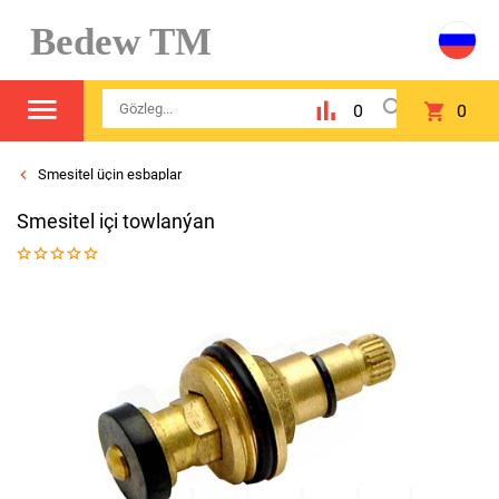
Bedew TM
0
0
Smesitel üçin esbaplar
Smesitel içi towlanýan