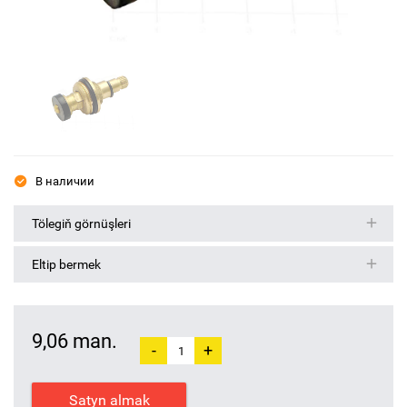
В наличии
Tölegiň görnüşleri
Eltip bermek
9,06 man.
-
+
Satyn almak