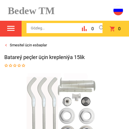
Bedew TM
0
0
Smesitel üçin esbaplar
Batareý peçler üçin krepleniýa 15lik