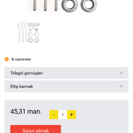
В наличии
Tölegiň görnüşleri
Eltip bermek
45,31 man.
-
+
Satyn almak