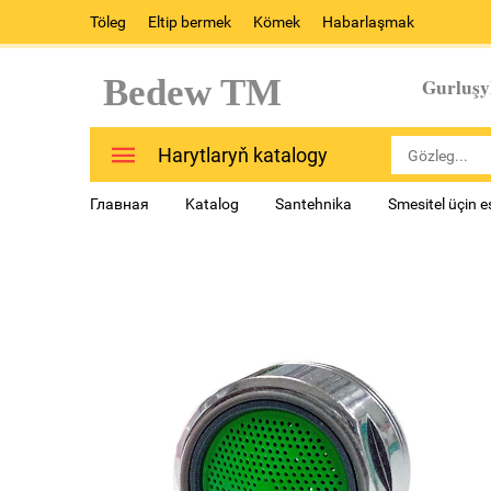
Töleg
Eltip bermek
Kömek
Habarlaşmak
Bedew TM
Gurluşy
Harytlaryň katalogy
Главная
Katalog
Santehnika
Smesitel üçin 