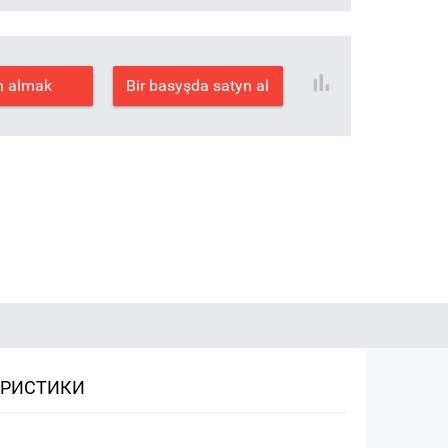
n almak
Bir basyşda satyn al
ЕРИСТИКИ