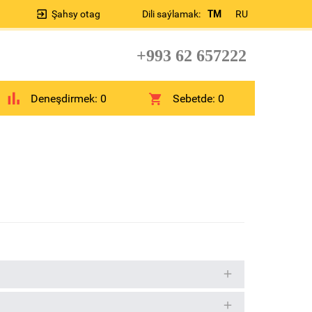
Şahsy otag
Dili saýlamak:
TM
RU
+993 62 657222
Deneşdirmek:
0
Sebetde:
0