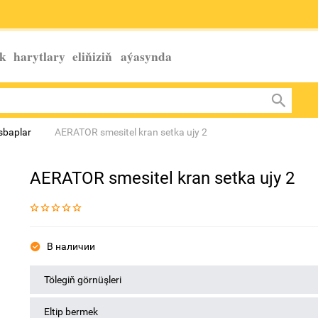
k harytlary eliňiziň
aýasynda
esbaplar
AERATOR smesitel kran setka ujy 2
AERATOR smesitel kran setka ujy 2
В наличии
Tölegiň görnüşleri
Eltip bermek