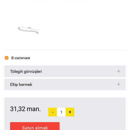
В наличии
Tölegiň görnüşleri
Eltip bermek
31,32 man.
-
+
Satyn almak