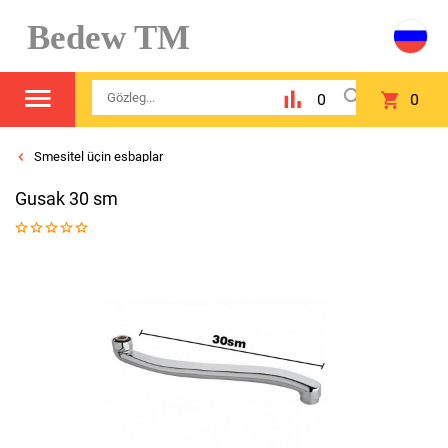
Bedew TM
0
0
Smesitel üçin esbaplar
Gusak 30 sm