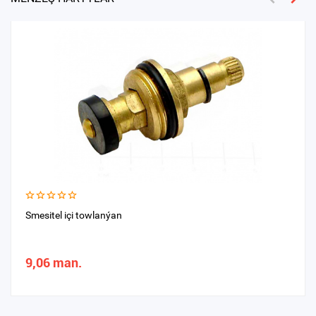
Smesitel içi towlanýan
9,06 man.