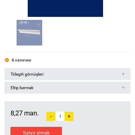
В наличии
Tölegiň görnüşleri
Eltip bermek
8,27 man.
-
+
Satyn almak