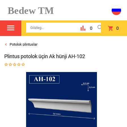
Bedew TM
0
0
Potolok plintuslar
Plintus potolok üçin Ak hünji AH-102