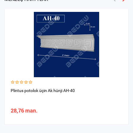
Plintus potolok üçin Ak hünji AH-40
28,76 man.