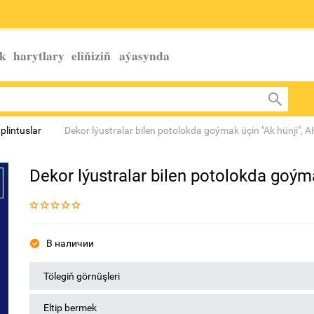
k harytlary eliňiziň
aýasynda
plintuslar
Dekor lýustralar bilen potolokda goýmak üçin "Ak hünji", 
Dekor lýustralar bilen potolokda goým
В наличии
Tölegiň görnüşleri
Eltip bermek