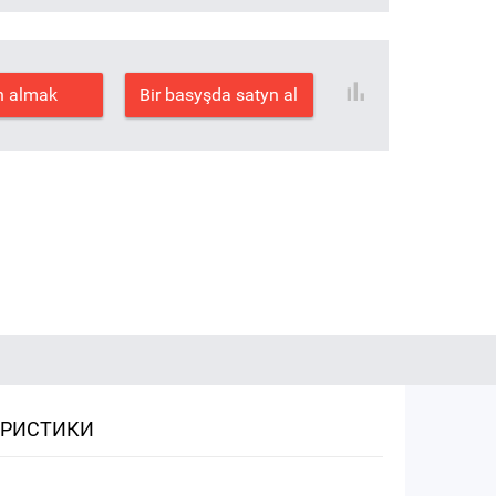
n almak
Bir basyşda satyn al
ЕРИСТИКИ