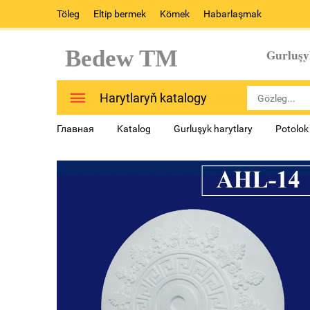
Töleg
Eltip bermek
Kömek
Habarlaşmak
Bedew TM
Gurluşy
Harytlaryň katalogy
Главная
Katalog
Gurluşyk harytlary
Potolok 