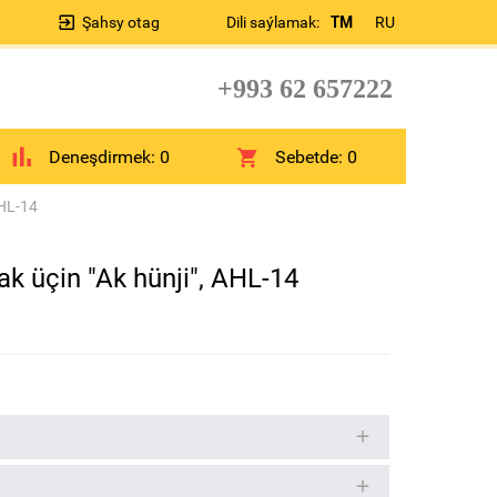
Şahsy otag
Dili saýlamak:
TM
RU
+993 62 657222
Deneşdirmek:
0
Sebetde:
0
AHL-14
ak üçin "Ak hünji", AHL-14