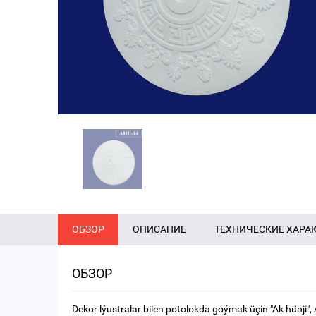
ОБЗОР
ОПИСАНИЕ
ТЕХНИЧЕСКИЕ ХАРА
ОБЗОР
Dekor lýustralar bilen potolokda goýmak üçin "Ak hünji"