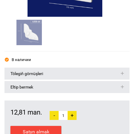
В наличии
Tölegiň görnüşleri
Eltip bermek
12,81 man.
-
+
Satyn almak