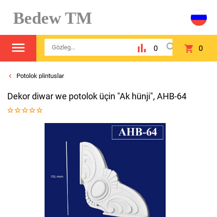
Bedew TM
0
0
Potolok plintuslar
Dekor diwar we potolok üçin "Ak hünji", AHB-64