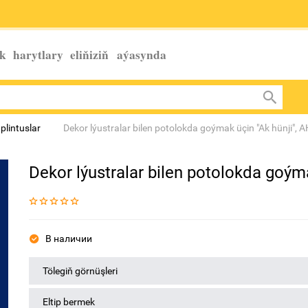
k harytlary eliňiziň
aýasynda
plintuslar
Dekor lýustralar bilen potolokda goýmak üçin "Ak hünji", 
Dekor lýustralar bilen potolokda goým
В наличии
Tölegiň görnüşleri
Eltip bermek