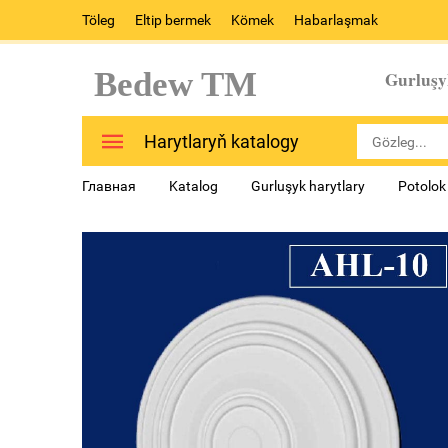
Töleg
Eltip bermek
Kömek
Habarlaşmak
Bedew TM
Gurluşy
Harytlaryň katalogy
Главная
Katalog
Gurluşyk harytlary
Potolok 