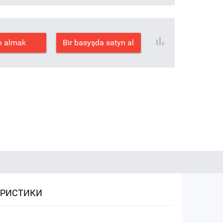
n almak
Bir basyşda satyn al
ЕРИСТИКИ