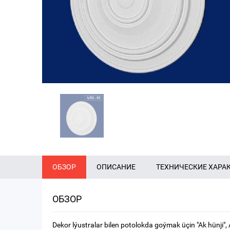
ОБЗОР
ОПИСАНИЕ
ТЕХНИЧЕСКИЕ ХАРА
ОБЗОР
Dekor lýustralar bilen potolokda goýmak üçin "Ak hünji"