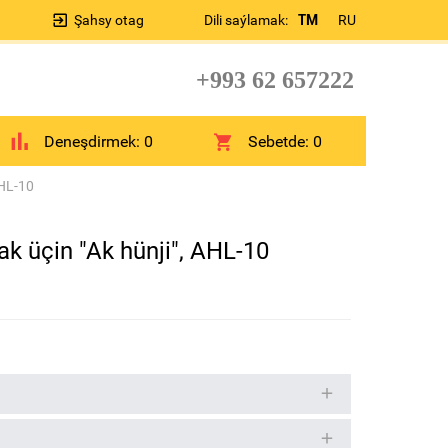
Şahsy otag
Dili saýlamak:
TM
RU
+993 62 657222
Deneşdirmek:
0
Sebetde:
0
AHL-10
ak üçin "Ak hünji", AHL-10