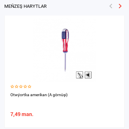
MEŇZEŞ HARYTLAR
Otwýortka amerikan (A görnüşi)
7,49 man.