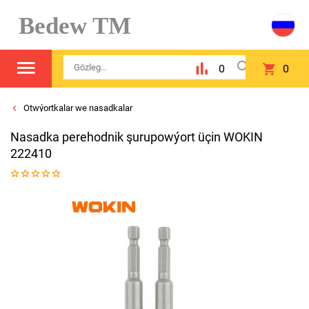
Bedew TM
0
0
Otwýortkalar we nasadkalar
Nasadka perehodnik şurupowýort üçin WOKIN
222410