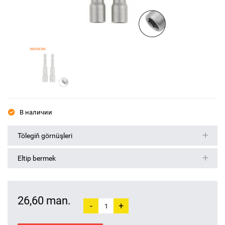
В наличии
Tölegiň görnüşleri
Eltip bermek
26,60 man.
-
+