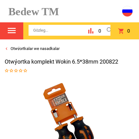
Bedew TM
0
0
Otwýortkalar we nasadkalar
Otwýortka komplekt Wokin 6.5*38mm 200822