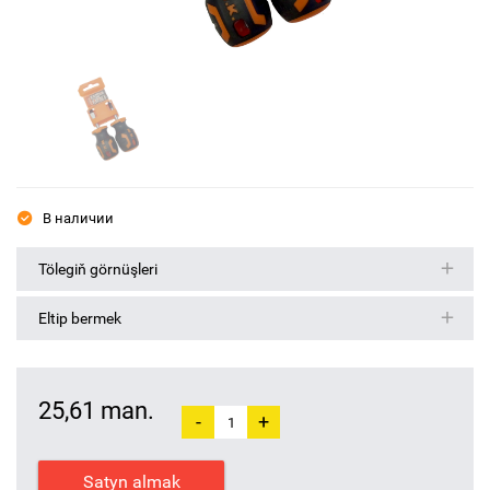
В наличии
Tölegiň görnüşleri
Eltip bermek
25,61 man.
-
+
Satyn almak