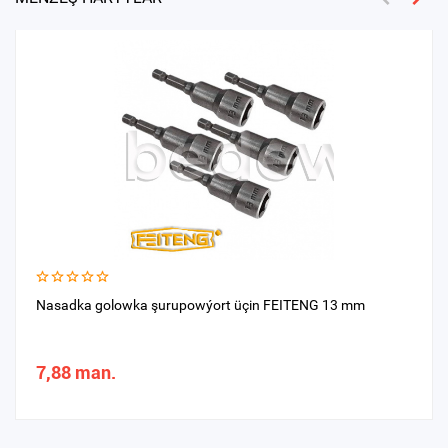
Nasadka golowka şurupowýort üçin FEITENG 13 mm
7,88 man.