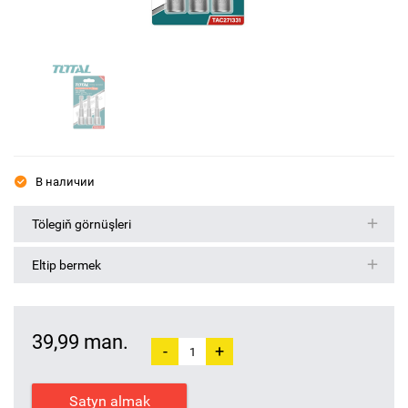
В наличии
Tölegiň görnüşleri
Eltip bermek
39,99 man.
-
+
Satyn almak