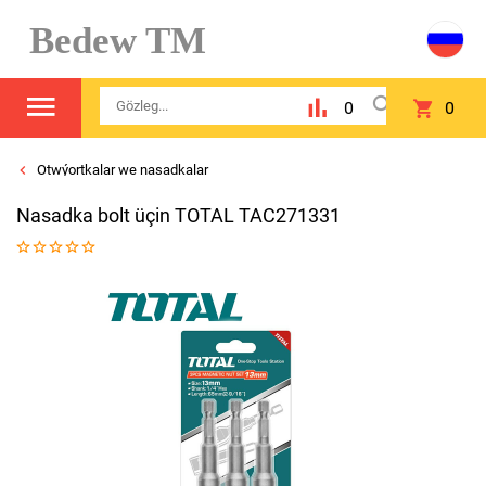
Bedew TM
0
0
Otwýortkalar we nasadkalar
Nasadka bolt üçin TOTAL TAC271331