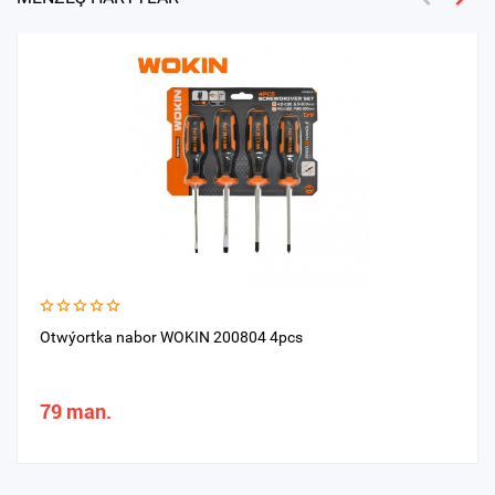
Otwýortka nabor WOKIN 200804 4pcs
79 man.