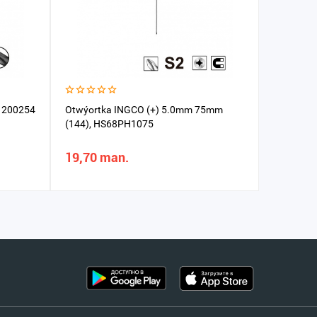
 200254
Otwýortka INGCO (+) 5.0mm 75mm
Otwýortka
(144), HS68PH1075
561602
19,70 man.
45,51 