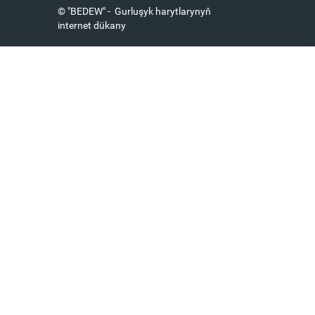
© "BEDEW" - Gurluşyk harytlarynyň
internet dükany