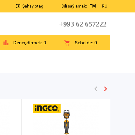
Şahsy otag
Dili saýlamak:
TM
RU
+993 62 657222
Deneşdirmek:
0
Sebetde:
0