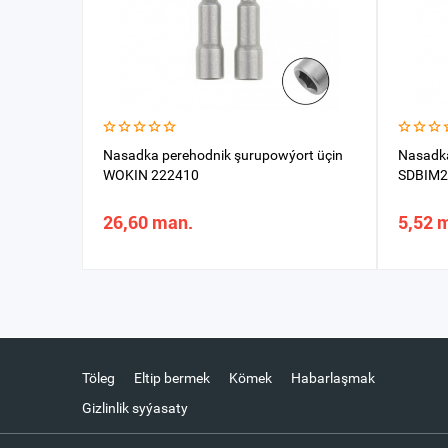
Nasadka perehodnik şurupowýort üçin
Nasadka
WOKIN 222410
SDBIM2
26,60 man.
5,52 
Töleg
Eltip bermek
Kömek
Habarlaşmak
Gizlinlik syýasaty