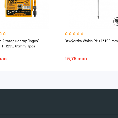
 2-tarap udarny "Ingco"
Otwýortka Wokin PH+1*100 mm
1PH233, 65mm, 1pcs
man.
15,76 man.