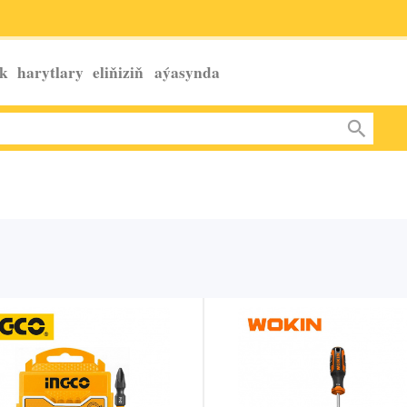
k harytlary eliňiziň
aýasynda