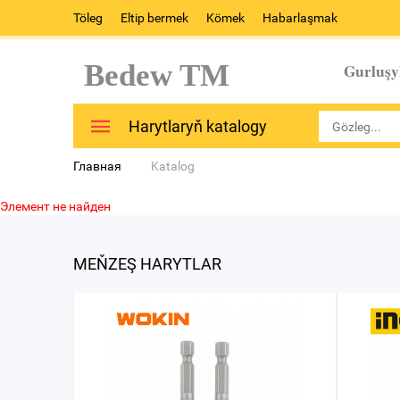
Töleg
Eltip bermek
Kömek
Habarlaşmak
Bedew TM
Gurluşy
Harytlaryň katalogy
Главная
Katalog
Элемент не найден
MEŇZEŞ HARYTLAR