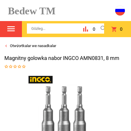
Bedew TM
0
0
Otwýortkalar we nasadkalar
Magnitny golowka nabor INGCO AMN0831, 8 mm