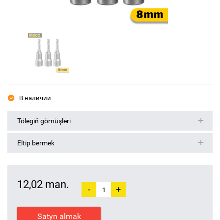
В наличии
Tölegiň görnüşleri
Eltip bermek
12,02 man.
-
+
Satyn almak