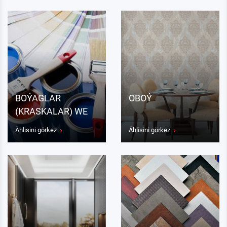
BOÝAGLAR
OBOÝ
(KRASKALAR) WE
LAKLAR
Ählisini görkez
Ählisini görkez