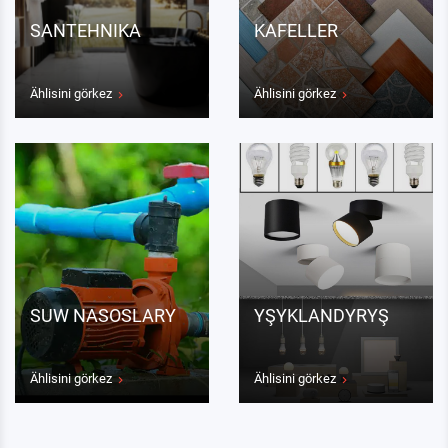
SANTEHNIKA
KAFELLER
Ählisini görkez
Ählisini görkez
SUW NASOSLARY
YŞYKLANDYRYŞ
Ählisini görkez
Ählisini görkez