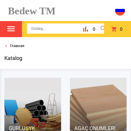
Bedew TM
0
0
Главная
Katalog
GURLUŞYK
AGAÇ ONUMLERI